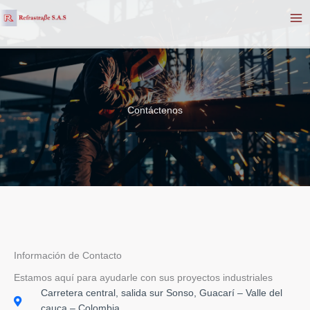
Ir
al
contenido
Contáctenos
Información de Contacto
Estamos aquí para ayudarle con sus proyectos industriales
Carretera central, salida sur Sonso, Guacarí – Valle del
cauca – Colombia